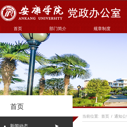
首页
部门简介
规章制度
首页
当前位置:
首页
/
通知公
新闻动态