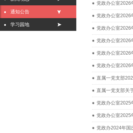
党政办公室202
通知公告
党政办公室202
学习园地
党政办公室202
党政办公室202
党政办公室202
党政办公室202
直属一党支部20
直属一党支部关于
党政办公室202
党政办公室202
党政办2024年