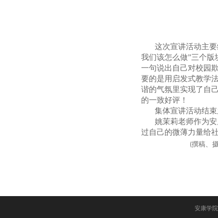
这次宣讲活动主要
我们该怎么做”三个
一句说出自己对校园
要的是用启发式教学
谐的气氛里实现了自己
的一致好评！
集体宣讲活动结束
姚茉莉老师作为安
过自己的微薄力量给
撰稿、
(
安康学院党政